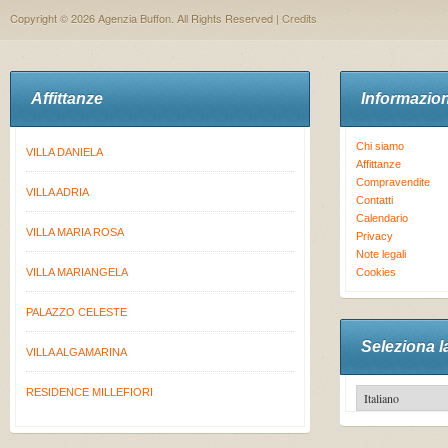
Copyright © 2026 Agenzia Buffon. All Rights Reserved |
Credits
Affittanze
Informazion
Chi siamo
VILLA DANIELA
Affittanze
Compravendite
VILLA ADRIA
Contatti
Calendario
VILLA MARIA ROSA
Privacy
Note legali
VILLA MARIANGELA
Cookies
PALAZZO CELESTE
Seleziona l
VILLA ALGAMARINA
RESIDENCE MILLEFIORI