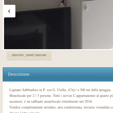
20241031_103457 (002)-min
Descrizione
Lignano Sabbiadoro in P. zza G. Usella, (City) a 300 mt dalla spiaggia.
Monolocale per 2 / 3 persone. Tutti i servizi L’appartamento al quarto 
ascensori, è un raffinato monolocale ristrutturato nel 2018.
Vendesi completamente arredato, aria condizionata, terrazza verandata con
divano / letto singolo.